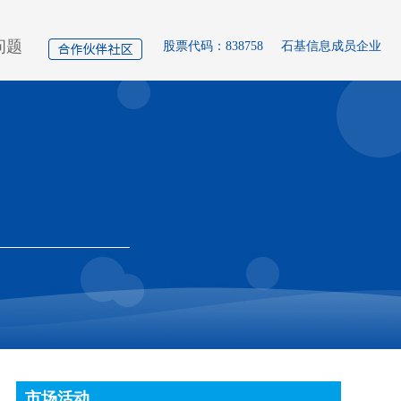
问题
股票代码：838758
石基信息成员企业
市场活动