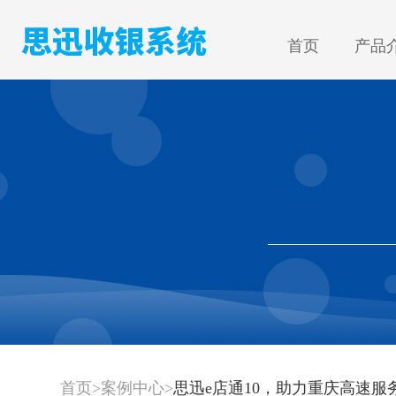
首页
产品
首页
>
案例中心
>
​思迅e店通10，助力重庆高速