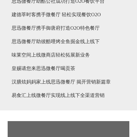
思迅微餐厅助酷公社成功打造O2O餐饮平台
建德莘时客携手微餐厅 轻松实现餐饮O2O
思迅微餐厅携手御唐府打造O2O特色餐厅
思迅微餐厅助彼酷哩烤全鱼掘金线上线下
味莱空间上线微商店轻松拓展新业务
皇赐请您来思迅微餐厅喝贡茶
汉膳炫妈妈家上线思迅微餐厅 揭开营销新篇章
易食汇上线微餐厅实现线上线下全渠道营销